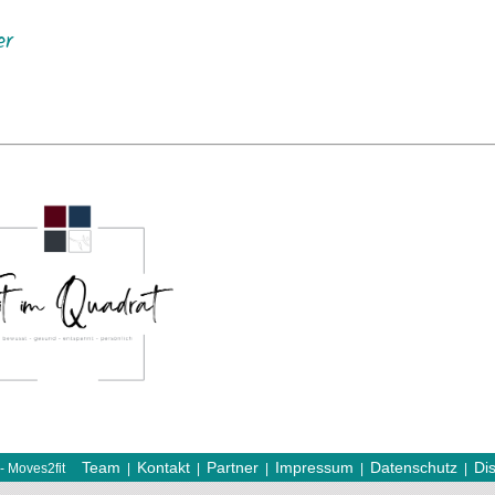
er
Team
Kontakt
Partner
Impressum
Datenschutz
Di
- Moves2fit
|
|
|
|
|