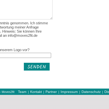
enntnis genommen. Ich stimme
twortung meiner Anfrage
. Hinweis: Sie können Ihre
Mail an info@moves2fit.de
 unserem Logo vor?
SENDEN
Team
Kontakt
Partner
Impressum
Datenschutz
Di
- Moves2fit
|
|
|
|
|