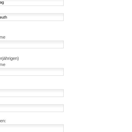
ame
rjährigen)
ame
en: