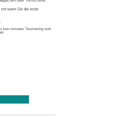
läppchen oder Turnschuhe.
h mit wann Sie die erste
.
s kein normales Tanztraining statt.
hl.